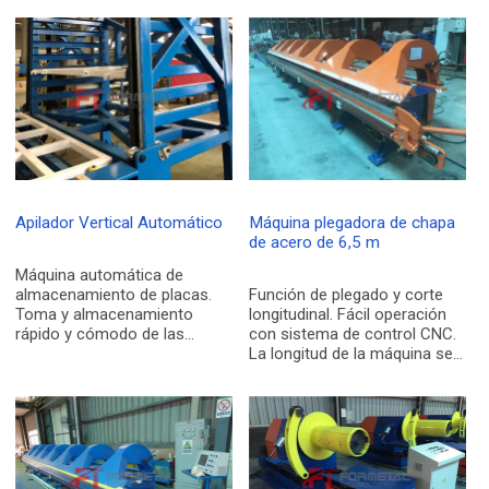
Apilador Vertical Automático
Máquina plegadora de chapa
de acero de 6,5 m
Máquina automática de
almacenamiento de placas.
Función de plegado y corte
Toma y almacenamiento
longitudinal. Fácil operación
rápido y cómodo de las
con sistema de control CNC.
placas. Fácil operación con
La longitud de la máquina se
control PLC. El apilador
puede personalizar. La
vertical automático es un tipo
máquina plegadora de
de máquina automática de
láminas de acero de 6,5 m
almacenamiento de placas, la
adopta un sistema de control
máquina junto a la torre de
CNC avanzado, que
elevación, la bandeja de
proporciona al operador una