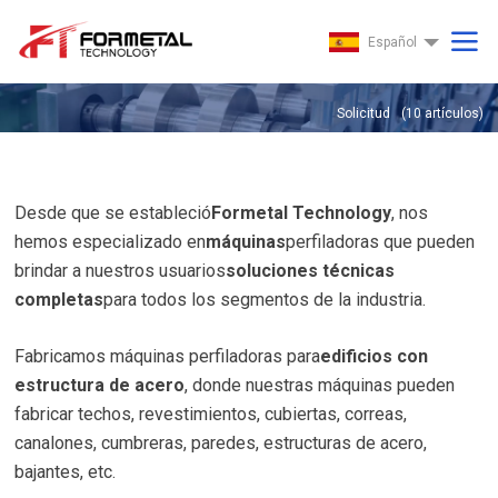
Español
Solicitud
(
10
artículos)
Solicitud
Desde que se estableció
Formetal Technology
, nos
hemos especializado en
máquinas
perfiladoras que pueden
brindar a nuestros usuarios
soluciones técnicas
completas
para todos los segmentos de la industria.
Fabricamos máquinas perfiladoras para
edificios con
estructura de acero
, donde nuestras máquinas pueden
fabricar techos, revestimientos, cubiertas, correas,
canalones, cumbreras, paredes, estructuras de acero,
bajantes, etc.