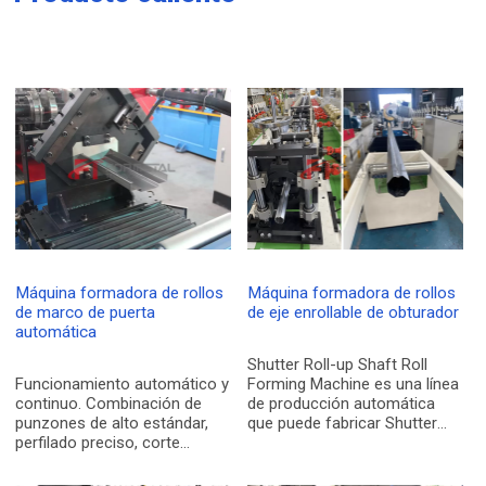
Máquina formadora de rollos
Máquina formadora de rollos
de marco de puerta
de eje enrollable de obturador
automática
Shutter Roll-up Shaft Roll
Funcionamiento automático y
Forming Machine es una línea
continuo. Combinación de
de producción automática
punzones de alto estándar,
que puede fabricar Shutter
perfilado preciso, corte
Roll-up Shaft o lo llamamos
continuo. La máquina
tubo octogonal. El eje
perfiladora automática de
enrollable del obturador es