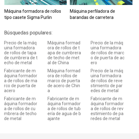
Máquina formadora de rollos
Máquina perfiladora de
tipo casete Sigma Purlin
barandas de carretera
Búsquedas populares:
Precio de la máq
Máquina formad
Precio de la máq
uina formadora
ora de rollos de t
uina formadora
de rollos de tapa
apa de cumbrera
de rollos de marc
de cumbrera de t
de techo de met
o de puerta de ac
echo de metal
al de China
ero
Fabricante de m
Máquina formad
Precio de la máq
áquina formador
ora de rollos de
uina formadora
a de rollos de ma
marco de puerta
de rollos de reve
rco de puerta de
de acero de Chin
stimiento de par
acero
a
edes de metal
Fabricante de m
Fabricante de m
Fabricante de m
áquina formador
áquina formador
áquina formador
a de rollos de cu
a de rollos de tub
a de rollos de rev
mbrera de techo
ería de agua de b
estimiento de pa
de metal
ajante
redes de metal