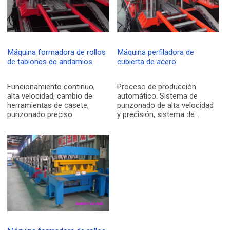
Máquina formadora de rollos
Máquina perfiladora de
de tablones de andamios
cubierta de acero
Funcionamiento continuo,
Proceso de producción
alta velocidad, cambio de
automático. Sistema de
herramientas de casete,
punzonado de alta velocidad
punzonado preciso
y precisión, sistema de
cassette para perfiles de
cambio. La máquina
formadora de rollos de
plataforma de andamio
automática es para producir
el tablero de andamio. Puede
desenrollar, nivelar, perforar y
laminar continuamente con
corte automático a medida.
Es el equipo esencial en la
industria de la estructura de
acero. La máquina se puede