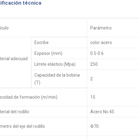
ificación técnica
ículo
Parámetro
Escribe
color acero
Espesor (mm)
0.5-0.6
terial adecuad
Límite elástico (Mpa)
250
Capacidad de la bobina
2
(T)
ocidad de formación (m/min)
15
erial del rodillo
Acero No.45
metro del eje del rodillo
Φ70