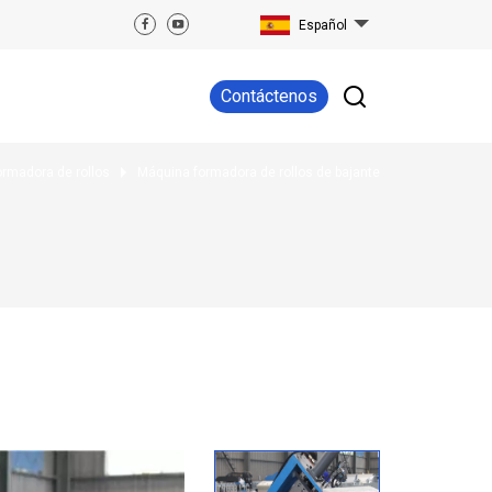
Español
Contáctenos
rmadora de rollos
Máquina formadora de rollos de bajante