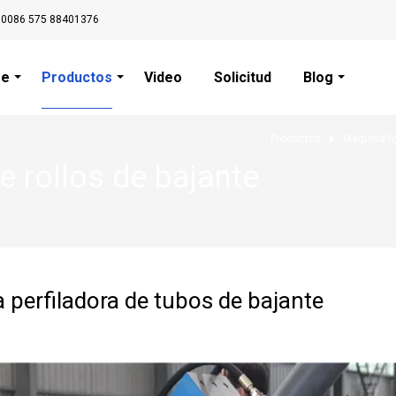
0086 575 88401376
re
Productos
Video
Solicitud
Blog
Productos
Máquina fo
 rollos de bajante
perfiladora de tubos de bajante