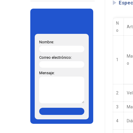
Espec
N
Art
o
Nombre:
Ma
Correo electrónico:
1
o
Mensaje:
2
Vel
3
Mat
4
Diá