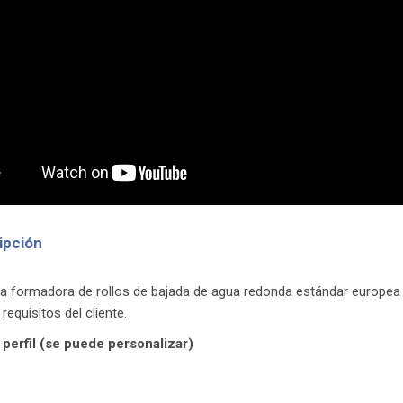
ipción
a formadora de rollos de bajada de agua redonda estándar europea p
 requisitos del cliente.
 perfil (se puede personalizar)