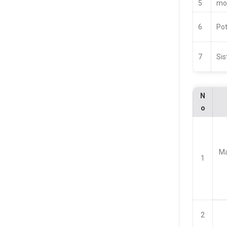
5
mod
6
Pot
7
Sis
N
o
Ma
1
2