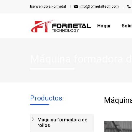
bienvenido a Formetal
info@formetaltech.com
Hogar
Sob
Máquina formadora de
Productos
Máquina 
Máquina formadora de
rollos