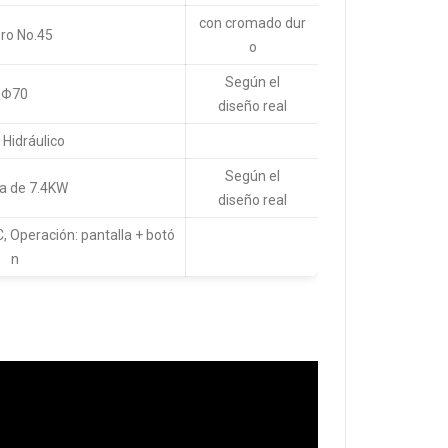
con cromado dur
ro No.45
o
Según el
Φ70
diseño real
 Hidráulico
Según el
a de 7.4KW
diseño real
, Operación: pantalla + botó
n